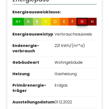
Energie­ausweis­klasse:
A+
A
B
C
D
E
F
G
H
Energie­ausweis­typ
Verbrauchsausweis
Endenergie­
221 kWh/(m²*a)
verbrauch
Gebäudeart
Wohngebäude
Heizung
Gasheizung
Primär­energie­
Erdgas
träger
Ausstellungs­datum
01.12.2022