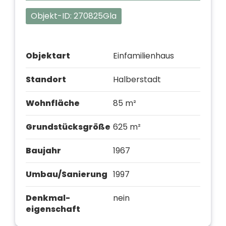
Objekt-ID:
270825Gla
Objektart
Einfamilienhaus
Standort
Halberstadt
Wohnfläche
85 m²
Grundstücks­größe
625 m²
Baujahr
1967
Umbau/­Sanierung
1997
Denkmal­
nein
eigenschaft